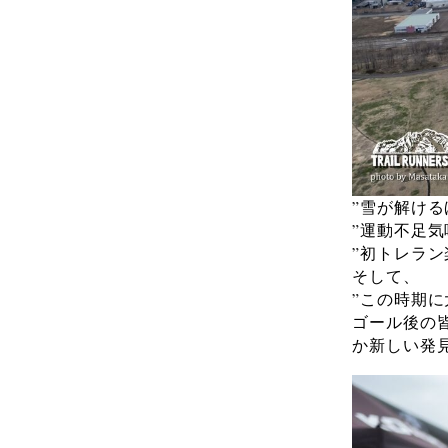
”雪が解け
”運動不足
”初トレラ
そして、
”この時期
ゴール後の
か新しい発