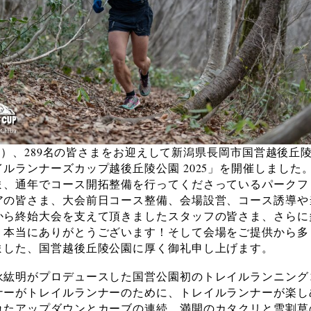
日）、289
名の皆さまをお迎えして新潟県長岡市国営越後丘
ルランナーズカップ越後丘陵公園 2025」を開催しました
ま、通年でコース開拓整備を行ってくださっているパークフ
アの皆さま、大会前日コース整備、会場設営、コース誘導や
から終始大会を支えて頂きましたスタッフの皆さま、さらに
、本当にありがとうございます！そして会場をご提供から多
ました、国営越後丘陵公園に厚く御礼申し上げます。
永紘明がプロデュースした国営公園初のトレイルランニング
ナーがトレイルランナーのために、トレイルランナーが楽し
れたアップダウンとカーブの連続。満開のカタクリと雪割草