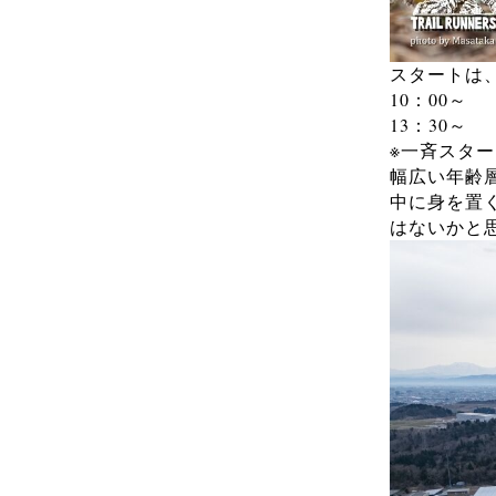
スタートは
10：00
13：30
※一斉スター
幅広い年齢
中に身を置
はないかと