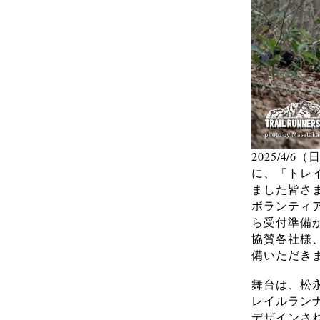
2025/4/6（
に、「トレイ
ました皆さ
ボランティ
ら受付準備
協賛各社様
備いただき
舞台は、松
レイルラン
デザインさ