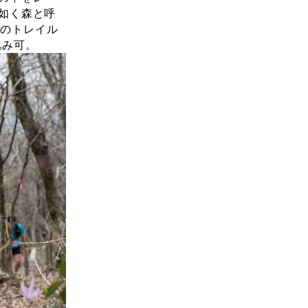
如く森と呼
mのトレイル
込み可。