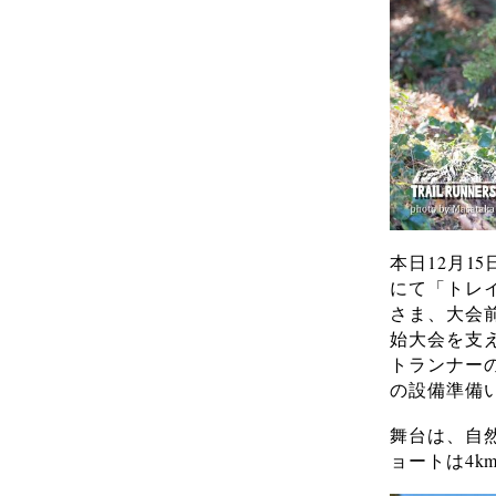
本日12月1
にて「トレ
さま、大会
始大会を支
トランナー
の設備準備
舞台は、自
ョートは4k