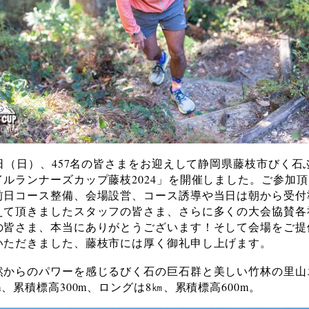
5日（日）、457名の皆さまをお迎えして静岡県藤枝市びく石
イルランナーズカップ藤枝2024」を開催しました。ご参加
前日コース整備、会場設営、コース誘導や当日は朝から受付
えて頂きましたスタッフの皆さま、さらに多くの大会協賛各
の皆さま、本当にありがとうございます！そして会場をご提
いただきました、藤枝市には厚く御礼申し上げます。
然からのパワーを感じるびく石の巨石群と美しい竹林の里山
m、累積標高300m、ロングは8㎞、累積標高600m。