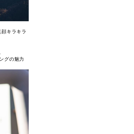
笑顔キラキラ
。
ングの魅力