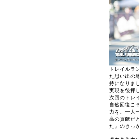
トレイルラ
た思い出の
持になりま
実現を後押
次回のトレイ
自然回復こ
力を。一人
高の貢献だ
た』のきっ