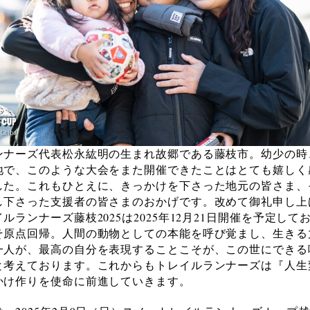
ンナーズ代表松永紘明の生まれ故郷である藤枝市。幼少の時
地で、このような大会をまた開催できたことはとても嬉しく
した。これもひとえに、きっかけを下さった地元の皆さま、
し下さった支援者の皆さまのおかげです。改めて御礼申し上
ルランナーズ藤枝2025は2025年12月21日開催を予定して
そ原点回帰。人間の動物としての本能を呼び覚まし、生きる
一人が、最高の自分を表現することこそが、この世にできる
と考えております。これからもトレイルランナーズは『人生
かけ作りを使命に前進していきます。