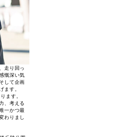
、走り回っ
感慨深い気
そして企画
げます。
おります。
力、考える
唯一かつ最
変わりまし