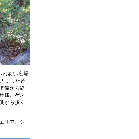
ふれあい広場
頂きました皆
準備から終
社様、ゲス
供から多く
エリア。シ