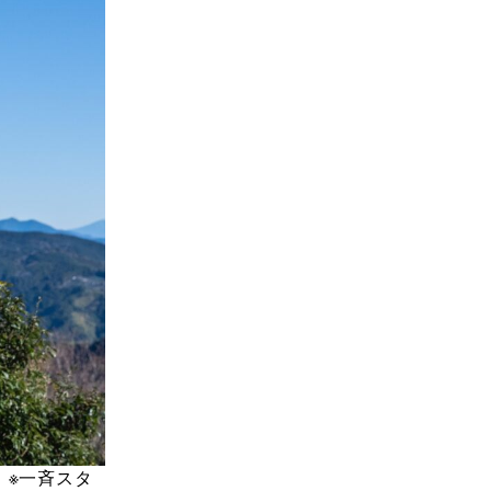
。
※一斉スタ