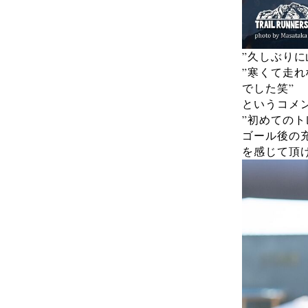
”久しぶり
”寒くて走
でした笑”
というコメ
”初めての
ゴール後の
を感じて頂