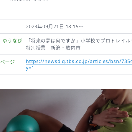
2023年09月21日 18:15～
WS ゆうなび
「将来の夢は何ですか」小学校でプロトレイル
特別授業 新潟・胎内市
https://newsdig.tbs.co.jp/articles/bsn/735
ムページ
y=1