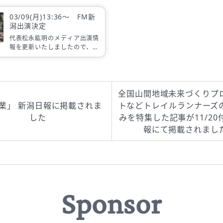
報に掲載されました。
の番組で取り上
03/09(月)13:36～ FM新
潟出演決定
代表松永紘明のメディア出演情
報を更新いたしましたので、お
知らせいたします。
各メディアでの放送は変更にな
る場合がございます。
全国山間地域未来づくりプ
業」 新潟日報に掲載されま
トなどトレイルランナーズ
した
みを特集した記事が11/20
報にて掲載されまし
Sponsor