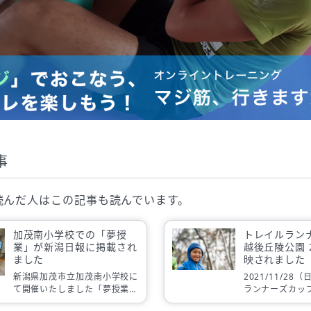
事
読んだ人は
この記事も読んでいます。
加茂南小学校での「夢授
トレイルラン
業」が新潟日報に掲載され
越後丘陵公園 2
ました
映されました
新潟県加茂市立加茂南小学校に
2021/11/2
て開催いたしました「夢授業」
ランナーズカッ
の模様が、12月7日付け新潟日
2021」がUX新