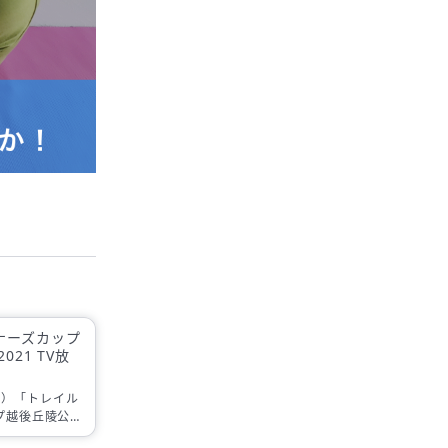
ナーズカップ
021 TV放
8（日）「トレイル
プ越後丘陵公園
潟テレビ21放映