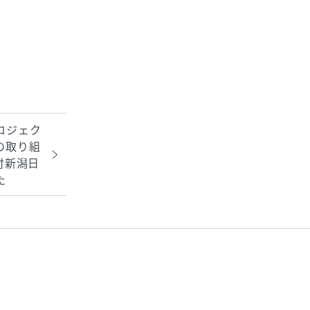
げられました。
ロジェク
の取り組
付新潟日
た