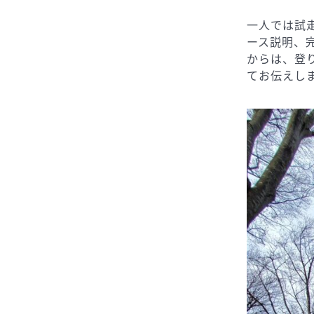
一人では試
ース説明、完
からは、登
てお伝えし