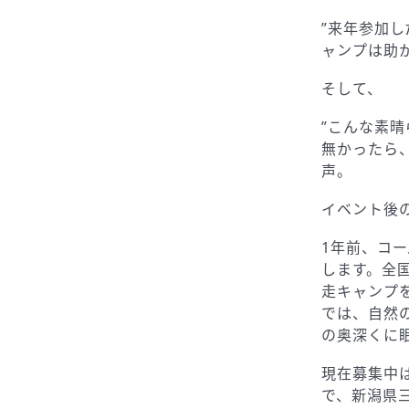
”来年参加し
ャンプは助
そして、
”こんな素
無かったら
声。
イベント後
1年前、コ
します。全
走キャンプ
では、自然
の奥深くに
現在募集中は、
で、新潟県