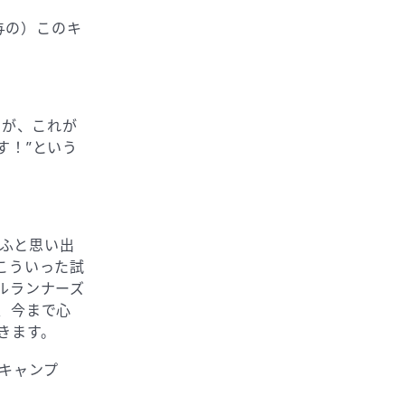
与の）このキ
すが、これが
す！”という
をふと思い出
こういった試
ルランナーズ
、今まで心
きます。
走キャンプ