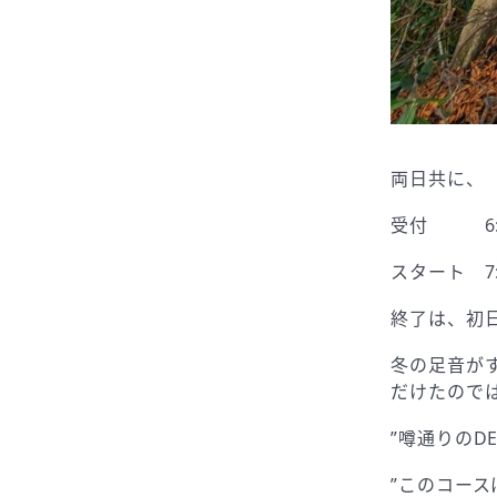
両日共に、
受付 6:
スタート 7:
終了は、初日
冬の足音がす
だけたので
”噂通りのD
”このコー