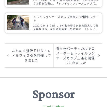
さと館を会場に、「トレイルランナーズカップ兵庫
上山高原2025」を開催しました。
トレイルランナーズカップ奈良2022開催レポー
ト
2022/03/13（日）、591名の皆さまをお迎えして奈
良県奈良市、奈良公園若草山を会場に、「トレイル
ランナーズカップ奈良2022」を開催しました。ご参
加頂きました皆さま、会場設営、コース誘導や受付
から終始大会を支えて頂きましたスタッフの皆さ
ま、さらに多くの大会協賛各社様、本当にありがと
うございます！そして会場をご提供から多くの設備
粟ケ岳バーティカルキロ
みちのく湖畔ＦＵＮトレ
準備にご協力いただきました、奈良県・奈良公園に
メーター＆トレイルラン
厚く御礼申し上げます。
イルフェスタを開催して
ナーズカップ三条を開催
きました
してきました
Sponsor
スポンサー