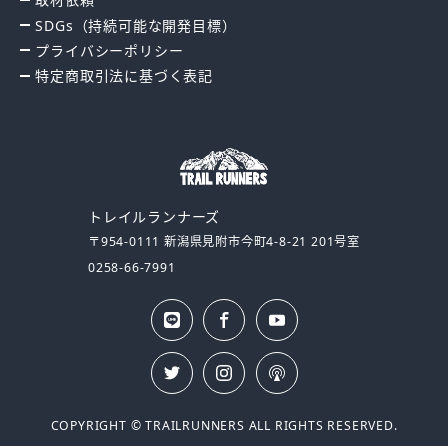
SDGs（持続可能な開発目標）
プライバシーポリシー
特定商取引法に基づく表記
トレイルランナーズ
〒954-0111 新潟県見附市今町4-8-21 201号室
0258-66-7991
LINE
公式
Face
Yout
book
ube
サイ
ト
Insta
Twitt
Podc
gra
er
ast
m
COPYRIGHT © TRAILRUNNERS
ALL RIGHTS RESERVED.