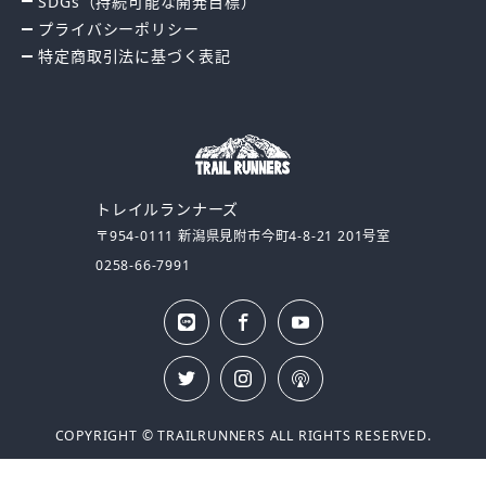
SDGs（持続可能な開発目標）
プライバシーポリシー
特定商取引法に基づく表記
トレイルランナーズ
〒954-0111 新潟県見附市今町4-8-21 201号室
0258-66-7991
LINE
公式
Face
Yout
book
ube
サイ
ト
Insta
Twitt
Podc
gra
er
ast
m
COPYRIGHT © TRAILRUNNERS
ALL RIGHTS RESERVED.