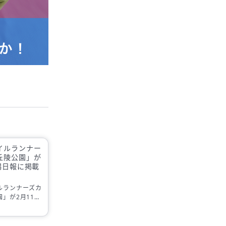
イルランナー
丘陵公園」が
潟日報に掲載
ルランナーズカ
」が2月11日
載されました。