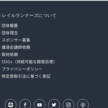
トレイルランナーズについて
団体概要
団体理念
スポンサー募集
講演会講師依頼
取材依頼
SDGs（持続可能な開発目標）
プライバシーポリシー
特定商取引法に基づく表記
LINE
Insta
公式
Face
Yout
Twitt
Podc
gra
book
ube
er
ast
サイ