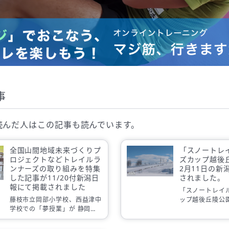
事
読んだ人は
この記事も読んでいます。
全国山間地域未来づくりプ
「スノートレ
ロジェクトなどトレイルラ
ズカップ越後
ンナーズの取り組みを特集
2月11日の新
した記事が11/20付新潟日
されました。
報にて掲載されました
「スノートレイ
藤枝市立岡部小学校、西益津中
ップ越後丘陵公園
学校での「夢授業」が 静岡新
の新潟日報に掲
聞、日刊スポーツに掲載されま
した