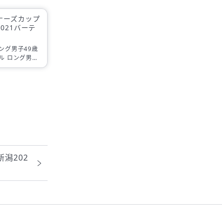
ナーズカップ
021バーテ
ング男子49歳
ル ロング男子
ティカル ロング
バーティカル ロ
上
潟202