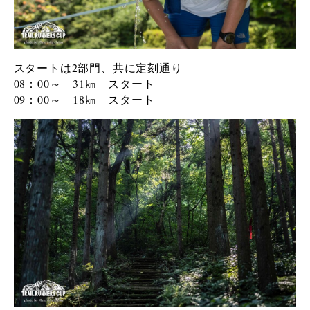
スタートは2部門、共に定刻通り
08：00～ 31
㎞
スタート
09：00～ 18
㎞
スタート