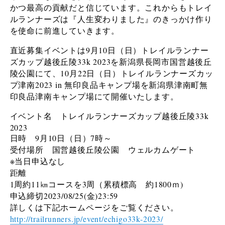
かつ最高の貢献だと信じています。これからもトレイ
ルランナーズは『人生変わりました』のきっかけ作り
を使命に前進していきます。
直近募集イベントは9月10日（日）トレイルランナー
ズカップ越後丘陵33k 2023を新潟県長岡市国営越後丘
陵公園にて、10月22日（日）トレイルランナーズカッ
プ津南2023 in 無印良品キャンプ場を新潟県津南町無
印良品津南キャンプ場にて開催いたします。
イベント名
トレイルランナーズカップ越後丘陵33k
2023
日時 9月10日（日）7時～
受付場所 国営越後丘陵公園 ウェルカムゲート
※当日申込なし
距離
1周約11㎞コースを3周（累積標高 約1800ｍ)
申込締切2023/08/25(金)23:59
詳しくは下記ホームページをご覧ください。
http://trailrunners.jp/event/echigo33k-2023/