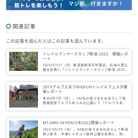
関連記事
この記事を読んだ人は
この記事も読んでいます。
トレイルランナーズカップ新潟 2025 開催レポ
ート
2025/07/27（日）新潟県新潟市秋葉区、石油の里公
園を会場に「トレイルランナーズカップ新潟 2025」
を開催しました。
2019アルプスあづみのFUNトレイルフェスタ開
催レポート
本日4月7日（日）、142名の皆さまをお迎えして長
野県国営アルプスあづみの公園にて「アルプスあづ
みのFUNトレイルフェスタ」を開催しました。ご参
加頂きました皆さま、そしてボランティ […]
MT.AWA SKYRACE®2022開催レポート
2022/05/29（日）、44名の皆さまをお迎えして新潟
県三条市、中浦ヒメサユリ森林公園を会場に、地元