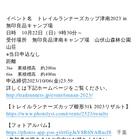
イベント名
トレイルランナーズカップ津南2023 in
無印良品キャンプ場
日時 10月22日（日）9時30分～
受付場所
無印良品津南キャンプ場 山伏山森林公園
山荘
※当日申込なし
距離
3㎞ 累積標高 約200m
6㎞ 累積標高 約400m
申込締切2023/10/06(金)23:59
詳しくは下記ホームページをご覧ください。
http://trailrunners.jp/event/tsunan-2023/
【トレイルランナーズカップ櫛形31k 2023リザルト】
https://www.photolyst.com/events/2523/results
【フォトアルバム】
https://photos.app.goo.gl/rrGgJnV8R6NABucf8
千葉