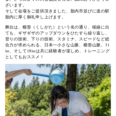
ざいます。
そして会場をご提供頂きました、胎内市並びに道の駅
胎内に厚く御礼申し上げます。
舞台は、櫛形（くしがた）という名の通り、稜線に出
ても、ギザギザのアップダウンをひたすら繰り返し、
登りの技術、下りの技術、スタミナ、スピードなど総
合力が求められる、日本一小さな山脈、櫛形山脈。
31
㎞、そして
18㎞は共に経験者が楽しめ、トレーニング
としてもおススメ！