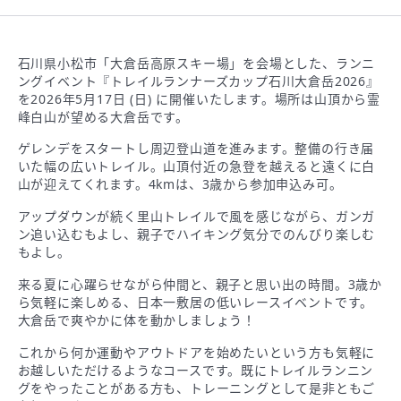
石川県小松市「大倉岳高原スキー場」を会場とした、ランニ
ングイベント『トレイルランナーズカップ石川大倉岳2026』
を2026年5月17日 (日) に開催いたします。場所は山頂から霊
峰白山が望める大倉岳です。
ゲレンデをスタートし周辺登山道を進みます。整備の行き届
いた幅の広いトレイル。山頂付近の急登を越えると遠くに白
山が迎えてくれます。4kmは、3歳から参加申込み可。
アップダウンが続く里山トレイルで風を感じながら、ガンガ
ン追い込むもよし、親子でハイキング気分でのんびり楽しむ
もよし。
来る夏に心躍らせながら仲間と、親子と思い出の時間。3歳か
ら気軽に楽しめる、日本一敷居の低いレースイベントです。
大倉岳で爽やかに体を動かしましょう！
これから何か運動やアウトドアを始めたいという方も気軽に
お越しいただけるようなコースです。既にトレイルランニン
グをやったことがある方も、トレーニングとして是非ともご