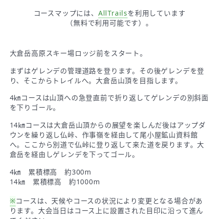
コースマップには、
AllTrails
を
利用しています
（無料で利用可能です）。
大倉岳高原スキー場ロッジ前をスタート。
まずはゲレンデの管理道路を登ります。その後ゲレンデを登
り、そこからトレイルへ。大倉岳山頂を目指します。
4㎞コースは山頂への急登直前で折り返してゲレンデの別斜面
を下りゴール。
14㎞コースは大倉岳山頂からの展望を楽しんだ後はアップダ
ウンを繰り返し仏峠、作事嶺を経由して尾小屋鉱山資料館
へ。ここから別道で仏峠に登り返して来た道を戻ります。大
倉岳を経由しゲレンデを下ってゴール。
4㎞ 累積標高 約300m
14㎞ 累積標高 約1000m
※
コースは、天候やコースの状況により変更となる場合があ
ります。大会当日はコース上に設置された目印に沿って進ん