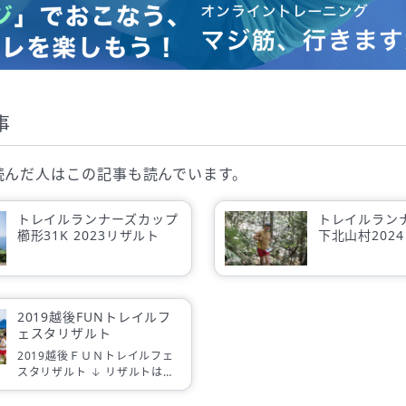
事
読んだ人は
この記事も読んでいます。
トレイルランナーズカップ
トレイルラン
櫛形31K 2023リザルト
下北山村202
2019越後FUNトレイルフ
ェスタリザルト
2019越後ＦＵＮトレイルフェ
スタリザルト ↓ リザルトはこ
ちら 記録証・賞状のダウンロ
ードについてはこちらをご覧く