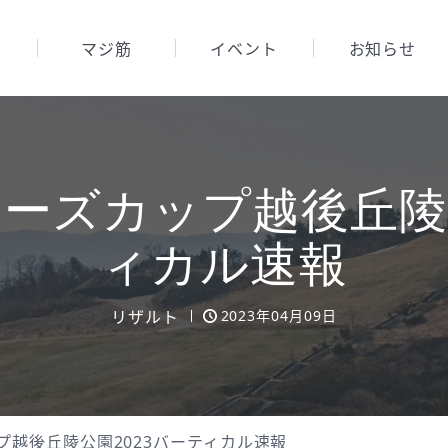
マジ筋
イベント
お知らせ
ーズカップ越後丘陵公
ィカル速報
リザルト
2023年04月09日
プ越後丘陵公園2023バーティカル速報