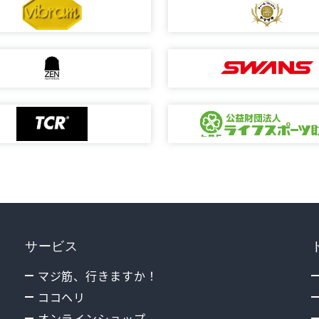
サービス
マジ筋、行きますか！
ココヘリ