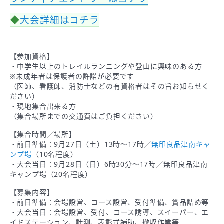
◆
大会詳細はコチラ
【参加資格】
・中学生以上のトレイルランニングや登山に興味のある方
※未成年者は保護者の許諾が必要です
（医師、看護師、消防士などの有資格者はその旨お知らせく
ださい）
・現地集合出来る方
（集合場所までの交通費はご負担ください）
【集合時間／場所】
・前日準備：9月27日（土）13時～17時／
無印良品津南キャ
ンプ場
（10名程度）
・大会当日：9月28日（日）6時30分～17時／無印良品津南
キャンプ場（20名程度）
【募集内容】
・前日準備：会場設営、コース設営、受付準備、賞品詰め等
・大会当日：会場設営、受付、コース誘導、スイーパー、エ
イドステーション、計測、表彰式補助、撤収作業等