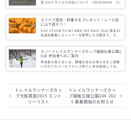
型コロナウイルス対応について （2020/03/06 12:
00更新） 大会申込済みの皆さま、並びに参加を検討
中の皆さまへ 新型 […]
エイドで提供・和菓子をプレゼント！レース前
に山で試そう！
5/22 23:59までにMT.AWA SKY RACE 2022 限定25
名追加募集にエントリーを表明した方限定で、エイ
ドで提供される明日香野和菓子をプレゼント！。
スノートレイルランナーズカップ越後丘陵公園2
026 参加者へのご案内
参加者の皆さまには、開催方法のお知らせをご登録
いただいたメールアドレス宛てに本日送信しており
ます。
トレイルランナーズカッ
トレイルランナーズカッ
プ大阪箕面2025 エント
プ越後丘陵公園24K 202
リーリスト
5 募集開始のお知らせ