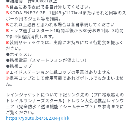
●補給食 計400kcal以上
※
食品にある表記で各自計算してください。
※
KODA ENEGY GEL 1個45g/117kcalまたはそれと同等のス
ポーツ用のジェル等を推奨。
※
これ以上必要と思われる場合は各自準備してください
※
トップ選手はスタート1時間半後から30分おき1個、3時間
で計4個程度消費します。
※
装備品チェックでは、実際にお持ちになる行動食を提示く
ださい。
●ホイッスル
●携帯電話（スマートフォンが望ましい）
●携帯コップ
※
エイドステーションに紙コップの用意はありません。
※
携帯コップとして使用可能であればボトルでもかまいませ
ん。
レインジャケットについて下記リンク先の【プロ松永紘明の
トレイルランナーズスクール】トレラン大会必携品レインウ
ェア（完全防水？透湿機能？シームテープ？）を参考までに
ご覧ください。
https://youtu.be/5E2XN-JKlFk