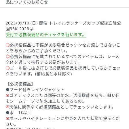
品についてのお知らせ
2023/09/10 (日) 開催 トレイルランナーズカップ越後丘陵公
園33K 2023は
受付で必携装備品のチェックを行います。
◎
必携装備品に不備がある場合ゼッケンをお渡しできないこ
とをあらかじめご了承ください。
◎
必携装備品に記載されているすべてのアイテムは、レース
全体を通して携行する必要があります。
◎
ゴール後に抜き打ちで必携装備品を携行しているかチェッ
クを行います。(補給食と水は除く)
【必携装備品】
●フード付きレインジャケット
※
ゴアテックスまたは同等の防水、透湿機能を持ち、縫い目
をシームテープで防水加工してあるもの。
※
天候に関係なく必携装備品としてチェックいたします。
●水 1ℓ以上
※
ボトルやハイドレーションに中身を入れた状態で提示くだ
さい。