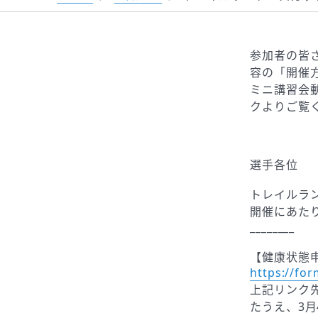
参加者の皆
容の「開催
ミニ講習会
クよりご覧
選手各位
トレイルラン
開催にあた
________
【健康状態
https://fo
上記リンク
たうえ、3月