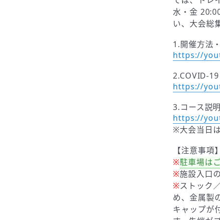
では、トレ
水・金 20
い、大会総
1.開催方
https://yo
2.COVI
https://yo
3.コース説
https://yo
※大会当日
【注意事項
※
駐車場は
※
施設入口の
※
ストック
め、金属製
キャップが