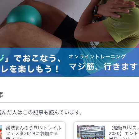
事
読んだ人は
この記事も読んでいます。
讃岐まんのうFUNトレイル
【越後FUNス
フェスタ2019に参加する
2020】エン
皆さまへ
当日エントリ