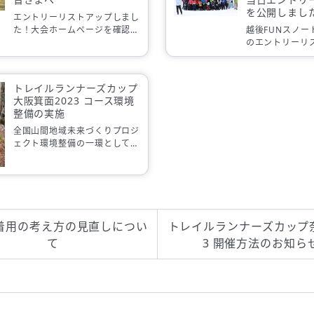
を公開しまし
エントリーリストアップしまし
た！大会ホームページを確認く
越後FUNスノー
ださい。 讃岐まんのうFUNト
のエントリーリ
レイルフェスタ2019 今週末20
トリー申込サイ
19年11月10日は、いよいよ讃
した。 越後FU
岐まんのうFUNトレイルフェ
ル2020ホーム
トレイルランナーズカップ
[…]
でコース上にはほ
大阪箕面2023 コース環境
整備の実施
全国山間地域未来づくりプロジ
ェクト環境整備の一環として、
倒木除去などのコース環境整備
を行いました。
着用の考え方の見直しについ
トレイルランナーズカップ奈
て
3 開催方法のお知ら