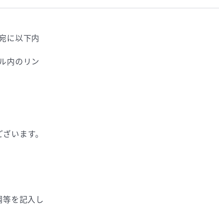
宛に以下内
ル内のリン
ございます。
調等を記入し