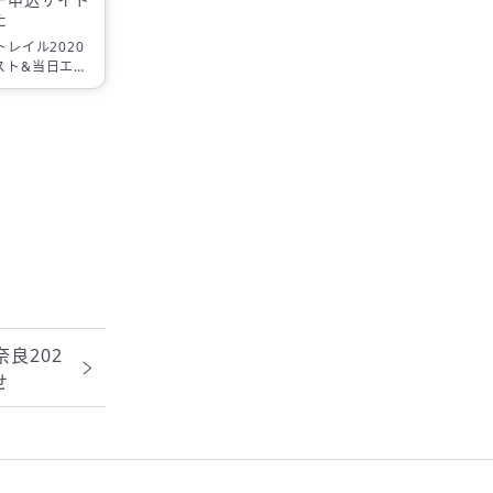
た
トレイル2020
スト&当日エン
トを公開致しま
Nスノートレイ
ページ 暖かい冬
とんど […]
良202
せ