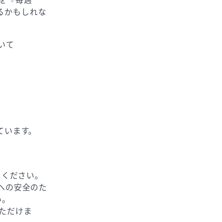
を『毎週
いるかもしれな
いて
ています。
しください。
への安全のた
い。
ただけま