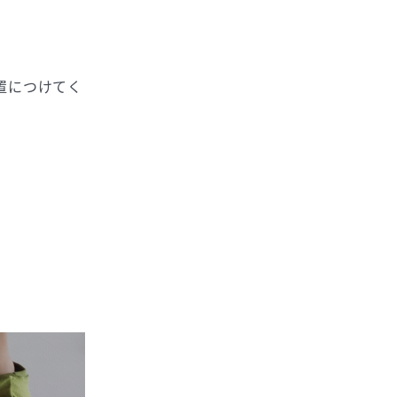
。
置につけてく