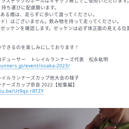
プラスチックのポールはキャップ無しでご使用いただけます
持ち運びに配慮願います。​
にある橋は、走らずに歩いて渡ってください。
イド）はございません。飲み物を持って走ってください。
にゼッケンを確認します。ゼッケンは必ず体正面の見える位
いできるのを楽しみにしております！
ロデューサー トレイルランナーズ代表 松永紘明
lrunners.jp/event/osaka-2023/
レイルランナーズカップ他大会の様子
ナーズカップ奈良 2022【総集編】
utu.be/Ut9qx-rBTZY