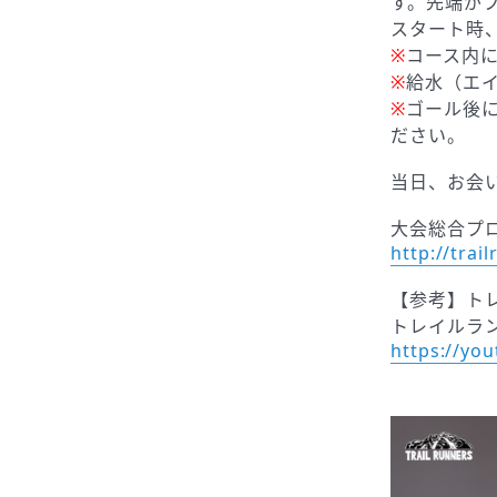
す。先端が
スタート時、
※
コース内
※
給水（エ
※
ゴール後
ださい。
当日、お会
大会総合プ
http://trai
【参考】ト
トレイルラン
https://yo