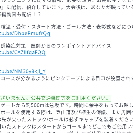
イルランニングに関する情報、必要な道具、お薦めギアなど
:00』に配信、紹介しています。大会後は、あなたが映って
集編動画も配信！？
法・検温・受付・スタート方法・ゴール方法・表彰式などにつ
utu.be/DhpeRmufrQg
D-19 感染症対策 医師からのワンポイントアドバイス
utu.be/CAZllfgaFQQ
明
utu.be/NM30y8kJI_Y
はコースが分かるようにピンクテープによる目印が設置され
】
ございません。公共交通機関等をご利用ください。
ゲートから約500mは急坂です。時間に余裕をもってお越
／ポールを使用する際は、登山道及び植生の保護、また周囲
の先が尖ったストック/ポールは必ずキャップを装着くださ
付いたストックはスタートからゴールまでどこでもご使用い