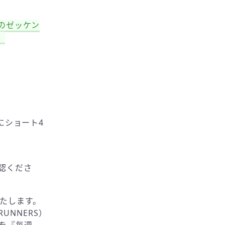
のゼッケン
。
にショート4
認くださ
いたします。
RUNNERS）