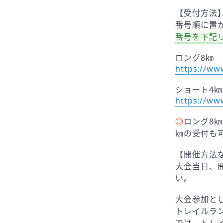
【受付方法
番号順に置
番号を下記
ロング8㎞
https://ww
ショート4㎞
https://ww
◎
ロング8
㎞の受付も
【開催方法
大会当日、
い。
大会参加とし
トレイルランナー