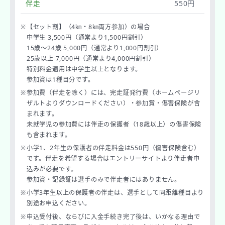
伴走
550円
※
【セット割】（4㎞・8㎞両方参加）の場合
中学生 3,500円（通常より1,500円割引）
15歳～24歳 5,000円（通常より1,000円割引）
25歳以上 7,000円（通常より4,000円割引）
特別料金適用は中学生以上となります。
参加賞は1種目分です。
※
参加費（伴走を除く）には、完走証発行費（ホームページリ
ザルトよりダウンロードください）・参加賞・傷害保険が含
まれます。
未就学児の参加費には伴走の保護者（18歳以上）の傷害保険
も含まれます。
※
小学1、2年生の保護者の伴走料金は550円（傷害保険含む）
です。伴走を希望する場合はエントリーサイトより伴走者申
込みが必要です。
参加賞・記録証は選手のみで伴走者にはありません。
※
⼩学3年生以上の保護者の伴⾛は、選手として同距離種目より
別途お申込ください。
※
申込受付後、ならびに入金手続き完了後は、いかなる理由で